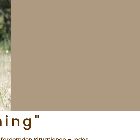
ning"
sfordernden Situationen – jedes