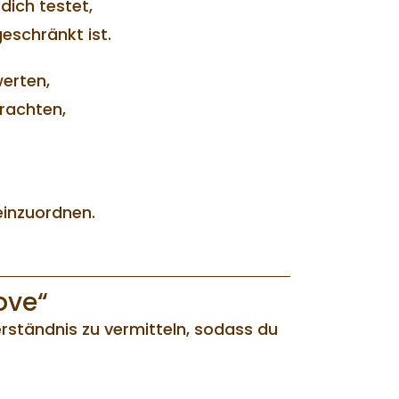
dich testet,
eschränkt ist.
werten,
rachten,
 einzuordnen.
ove“
Verständnis zu vermitteln, sodass du