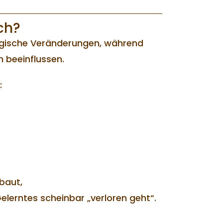
ch?
logische Veränderungen, während
n beeinflussen.
:
baut,
lerntes scheinbar „verloren geht“.