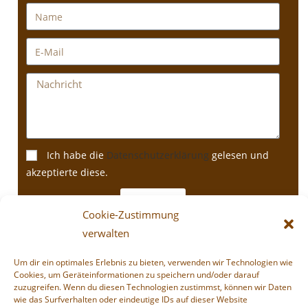
Ich habe die
Datenschutzerklärung
gelesen und
akzeptierte diese.
SENDEN
Cookie-Zustimmung
verwalten
Um dir ein optimales Erlebnis zu bieten, verwenden wir Technologien wie
Die Hundeschule
4LuckyPaws
betreut
Cookies, um Geräteinformationen zu speichern und/oder darauf
zuzugreifen. Wenn du diesen Technologien zustimmst, können wir Daten
Mensch‑Hund‑Teams im Raum
Weilheim,
wie das Surfverhalten oder eindeutige IDs auf dieser Website